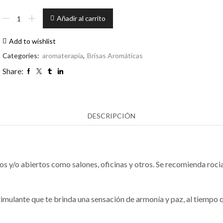
Brisa
Añadir al carrito
Aromática
Frutos
Add to wishlist
Rojos
chica
Categories:
aromaterapia
,
Brisas Aromáticas
cantidad
Share:
DESCRIPCIÓN
os y/o abiertos como salones, oficinas y otros. Se recomienda roc
timulante que te brinda una sensación de armonía y paz, al tiempo 