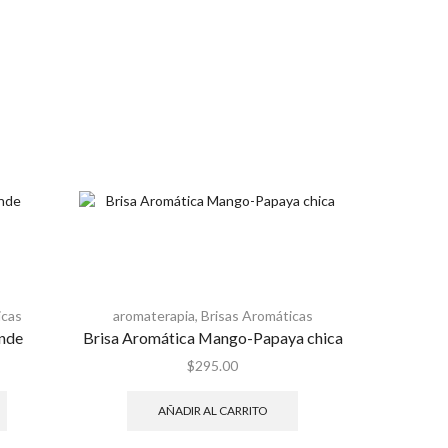
icas
aromaterapia
,
Brisas Aromáticas
aromat
ande
Brisa Aromática Mango-Papaya chica
Bris
$
295.00
AÑADIR AL CARRITO