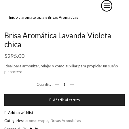
Inicio
aromaterapia
Brisas Aromáticas
Brisa Aromática Lavanda-Violeta
chica
$
295.00
Ideal para armonizar, relajar y como auxiliar para propiciar un sueño
placentero.
Brisa
Aromática
Lavanda-
Violeta
Añadir al carrito
chica
cantidad
Add to wishlist
Categories:
aromaterapia
,
Brisas Aromáticas
Share: