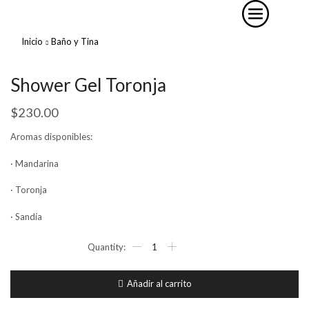
Inicio
Baño y Tina
Shower Gel Toronja
$
230.00
Aromas disponibles:
· Mandarina
· Toronja
· Sandía
Shower
Gel
Toronja
cantidad
Añadir al carrito