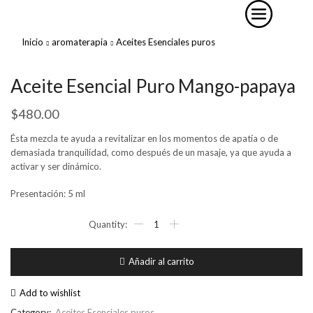
Inicio
aromaterapia
Aceites Esenciales puros
Aceite Esencial Puro Mango-papaya
$
480.00
Ésta mezcla te ayuda a revitalizar en los momentos de apatía o de
demasiada tranquilidad, como después de un masaje, ya que ayuda a
activar y ser dinámico.
Presentación: 5 ml
Aceite
Esencial
Puro
Mango-
Añadir al carrito
papaya
cantidad
Add to wishlist
Category:
Aceites Esenciales puros