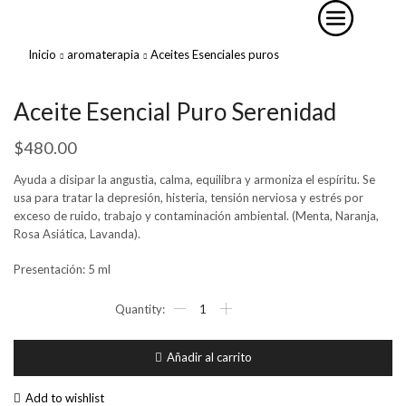
Inicio
aromaterapia
Aceites Esenciales puros
Aceite Esencial Puro Serenidad
$
480.00
Ayuda a disipar la angustia, calma, equilibra y armoniza el espíritu. Se
usa para tratar la depresión, histeria, tensión nerviosa y estrés por
exceso de ruido, trabajo y contaminación ambiental. (Menta, Naranja,
Rosa Asiática, Lavanda).
Presentación: 5 ml
Aceite
Esencial
Puro
Serenidad
Añadir al carrito
cantidad
Add to wishlist