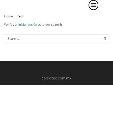
Home
Perfil
Por favor
iniciar sesión
para ver su perfil
SEAR
cebiotec.com.mx